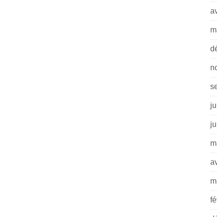
av
m
d
n
s
ju
j
m
av
m
fé