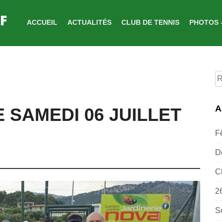
ACCUEIL
ACTUALITÉS
CLUB DE TENNIS
PHOTOS 
R
p
A
 SAMEDI 06 JUILLET
F
D
C
2
S