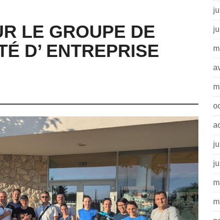
ju
UR LE GROUPE DE
j
É D’ ENTREPRISE
m
av
m
o
a
ju
j
m
m