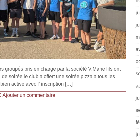
n
ju
j
m
av
o
rs groupés pris en charge par la société V.Mane fils ont
s
 de soirée le club a offert une soirée pizza à tous les
ien active avec l’ inscription […]
a
C
Ajouter un commentaire
j
s
fé
ju