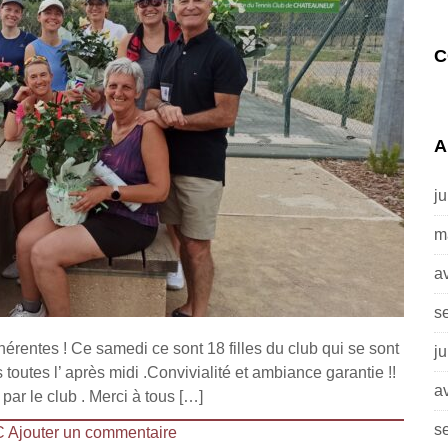
C
A
j
m
av
s
érentes ! Ce samedi ce sont 18 filles du club qui se sont
j
 toutes l’ après midi .Convivialité et ambiance garantie !!
av
 par le club . Merci à tous […]
s
C
Ajouter un commentaire