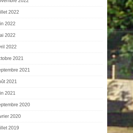
ovembre 2022
illet 2022
uin 2022
ai 2022
ril 2022
ctobre 2021
eptembre 2021
oût 2021
uin 2021
eptembre 2020
vrier 2020
illet 2019