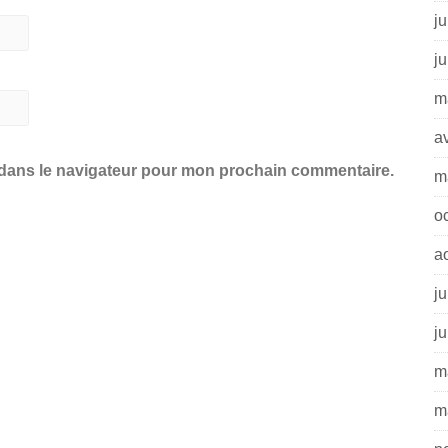
ju
j
m
av
 dans le navigateur pour mon prochain commentaire.
m
o
a
ju
j
m
m