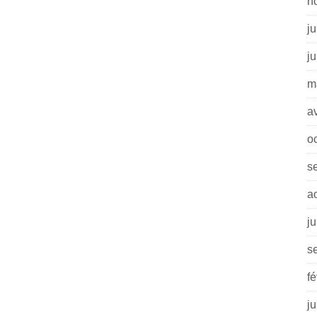
n
ju
j
m
av
o
s
a
j
s
fé
ju