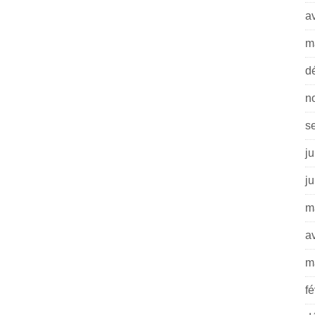
av
m
d
n
s
ju
j
m
av
m
fé