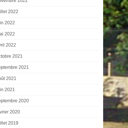
ovembre 2022
illet 2022
uin 2022
ai 2022
ril 2022
ctobre 2021
eptembre 2021
oût 2021
uin 2021
eptembre 2020
vrier 2020
illet 2019