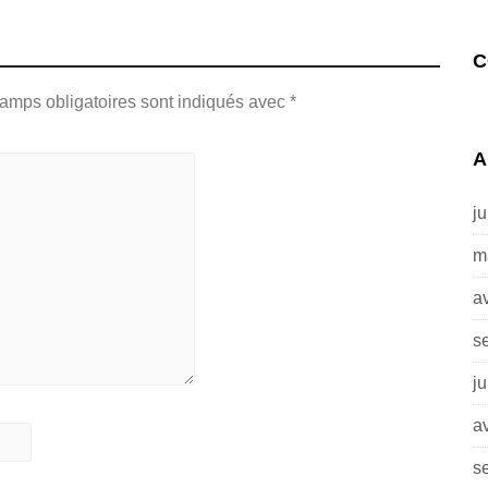
C
amps obligatoires sont indiqués avec
*
A
j
m
av
s
j
av
s