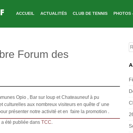
ACCUEIL
ACTUALITÉS
CLUB DE TENNIS
PHOTOS 
R
bre Forum des
p
A
F
D
mmunes Opio , Bar sur loup et Chateauneuf à pu
C
et culturelles aux nombreux visiteurs en quête d’ une
pour présenter notre activité et en faire la promotion .
2
s a été publiée dans
TCC
.
S